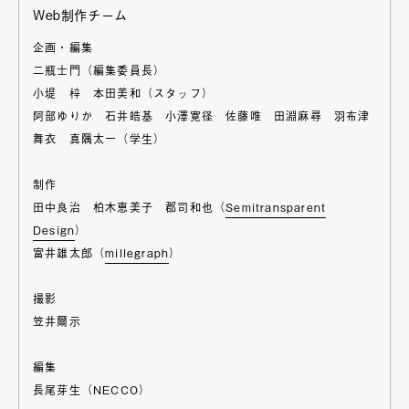
Web制作チーム
企画・編集
二瓶士門（編集委員長）
小堤 梓 本田美和（スタッフ）
阿部ゆりか 石井皓基 小澤寛径 佐藤唯 田淵麻尋 羽布津
舞衣 真隅太一（学生）
制作
田中良治 柏木恵美子 郡司和也（
Semitransparent
Design
）
富井雄太郎（
millegraph
）
撮影
笠井爾示
編集
長尾芽生（NECCO）