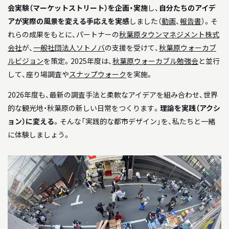
会実験（マーケットストリート）を企画・実施
し、
自分たちのアイデ
アが実際の風景を変える手応えを実感
しました（
動画
、
報告書
）。そ
れらの成果をもとに、パートナーの
秋葉原タウンマネジメント株式
会社
が、
一般社団法人ソトノバ
の支援を受けて、
秋葉原ウォーカブ
ルビジョン
を策定。2025年度は、
秋葉原ウォーカブル勉強会
と並行
して、座り場調査や
スナップウォーク
を実施。
2026年度も、最新の調査手法と柔軟なアイデアを組み合わせ、世界
的な観光地・秋葉原の新しい日常をつくります。
理論を実践（アクシ
ョン）に変える
。そんな「実践的な都市デザイン」を、私たちと一緒
に体験しましょう。