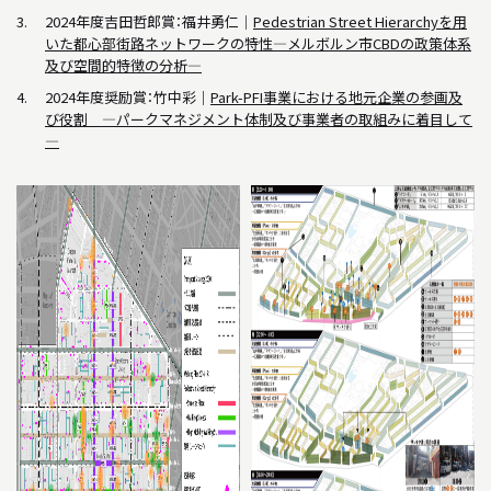
2024年度吉田哲郎賞：福井勇仁｜
Pedestrian Street Hierarchyを用
いた都心部街路ネットワークの特性―メルボルン市CBDの政策体系
及び空間的特徴の分析―
2024年度奨励賞：竹中彩｜
Park-PFI事業における地元企業の参画及
び役割 ―パークマネジメント体制及び事業者の取組みに着目して
―