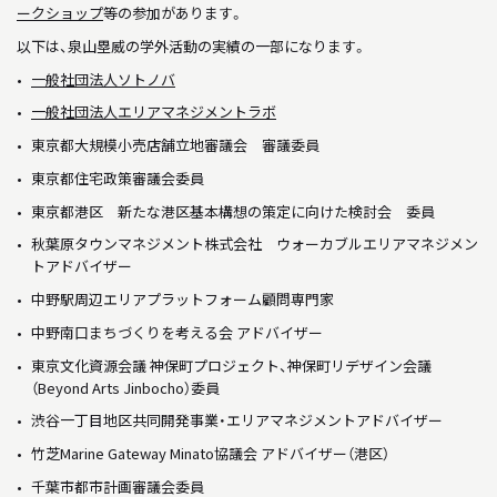
ークショップ
等の参加があります。
以下は、泉山塁威の学外活動の実績の一部になります。
一般社団法人ソトノバ
一般社団法人エリアマネジメントラボ
東京都大規模小売店舗立地審議会 審議委員
東京都住宅政策審議会委員
東京都港区 新たな港区基本構想の策定に向けた検討会 委員
秋葉原タウンマネジメント株式会社 ウォーカブルエリアマネジメン
トアドバイザー
中野駅周辺エリアプラットフォーム顧問専門家
中野南口まちづくりを考える会 アドバイザー
東京文化資源会議 神保町プロジェクト、神保町リデザイン会議
（Beyond Arts Jinbocho）委員
渋谷一丁目地区共同開発事業・エリアマネジメントアドバイザー
竹芝Marine Gateway Minato協議会 アドバイザー（港区）
千葉市都市計画審議会委員