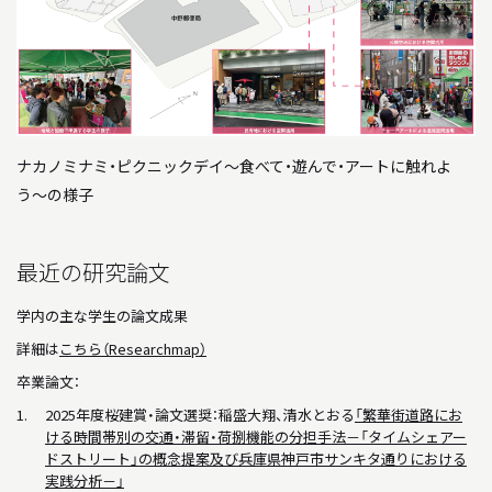
ナカノミナミ・ピクニックデイ〜食べて・遊んで・アートに触れよ
う〜の様子
最近の研究論文
学内の主な学生の論文成果
詳細は
こちら（Researchmap）
卒業論文：
2025年度桜建賞・論文選奨：稲盛大翔、清水とおる
「繁華街道路にお
ける時間帯別の交通・滞留・荷捌機能の分担手法－「タイムシェアー
ドストリート」の概念提案及び兵庫県神戸市サンキタ通りにおける
実践分析－」