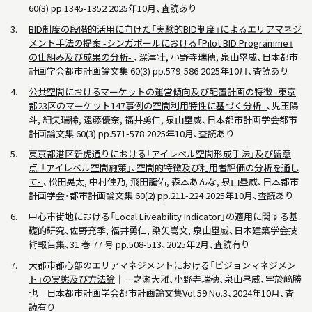
60(3) pp.1345-1352 2025年10月、査読あり
BID制度の段階的活用に向けた「実験的BID制度」によるエリアマネジ
メント手法の提案 -シンガポールにおける「Pilot BID Programme」
の仕組み及び成果の分析-
、深津壮, 小野寺瑞穂, 泉山塁威、日本都市
計画学会都市計画論文集 60(3) pp.579-586 2025年10月、査読あり
公共空間におけるマーケットの運営傾向及び配置計画の特徴 -東京
都23区のマーケット147事例の空間利用特性に基づく分析-
、児玉陽
斗, 細矢瑞稀, 遠藤優奈, 福井勇仁, 泉山塁威、日本都市計画学会都市
計画論文集 60(3) pp.571-578 2025年10月、査読あり
東京都港区新虎通りにおける「アイレベル空間形成手法」及び留意
点-「アイレベル空間施策」、空間的特徴及び利用者評価の分析を通し
て-
、松田晃太, 中村佳乃, 飛田龍佑, 森本あんな, 泉山塁威、日本都市
計画学会・都市計画論文集 60(2) pp.211-224 2025年10月、査読あり
中心市街地における「Local Liveability Indicator」の適用に関する基
礎的研究
、佐野充季, 福井勇仁, 染矢嵩文, 泉山塁威、日本建築学会技
術報告集、31 巻 77 号 pp.508-513、2025年2月、査読有り
大都市都心部のエリアマネジメントにおける「ビジョンマネジメン
ト」の実態及び方法論
｜一之瀬大雅、小野寺瑞穂、泉山塁威、宇於﨑勝
也｜日本都市計画学会都市計画論文集Vol.59 No.3、2024年10月、査
読有り