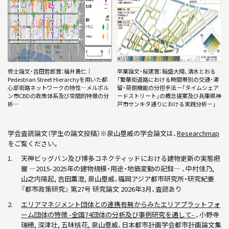
修士論文・吉田哲郎賞：福井勇仁｜
卒業論文・桜建賞：稲盛大翔、清水とおる
Pedestrian Street Hierarchyを用いた都
「繁華街道路における時間帯別の交通・滞
心部街路ネットワークの特性―メルボル
留・荷捌機能の分担手法－「タイムシェア
ン市CBDの政策体系及び空間的特徴の分
ードストリート」の概念提案及び兵庫県神
析―
戸市サンキタ通りにおける実践分析－」
学会査読論文（学生の論文投稿）※泉山塁威の学会論文は、
Researchmap
をご覧ください。
天神ビッグバン及び博多コネクティッドにおける建物更新の実態把
握 ―2015-2025年の建物規模・用途・地価変動の記録― 、中村佳乃,
山之内陽起, 吉田薫澄, 泉山塁威、福岡アジア都市研究所・研究紀要
『都市政策研究』 第27号 研究論文 2026年3月、査読あり
エリアマネジメント団体との連携有無からみたエリアプラットフォ
ーム団体の特徴 -全国74団体の分析及び事例研究を通して-
、小野寺
瑞穂, 深津壮, 五味桃花, 泉山塁威、日本都市計画学会都市計画論文集