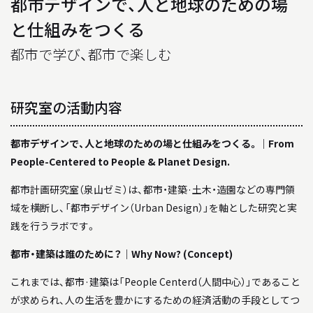
都市デザインで、人と地球のための場
BACK NUMBER
「駿建（1996 - 2021）」
と仕組みをつくる
STUDIO WORKS
都市で学び、都市で楽しむ
スタジオワークス
研究室の活動内容
AWARD
受賞歴
都市デザインで、人と地球のための場と仕組みをつくる。｜From
People-Centered to People & Planet Design.
LINK
リンク
都市計画研究室（泉山ゼミ）は、都市・建築·土木・造園などの専門領
域を横断し、「都市デザイン（Urban Design）」を軸とした研究と実
践を行うラボです。
都市・建築は誰のために？｜Why Now? (Concept)
これまでは、都市·建築は「People Centerd（人間中心）」であること
が求められ、人の生活を豊かにするための経済活動の手段としてつ