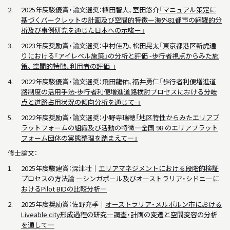
2025年度駿優賞・論文選奨：植田智大、室田悠介
「
マニュアル策定に
基づくパークレットの計画及び空間的特徴ー海外81都市の網羅的分
析及び事例研究を通じた日本への示唆ー
」
2023年度奨励賞・論文選奨：中村佳乃、松田晃太
「
東京都港区新虎通
りにおける「アイレベル施策」の分析と評価 -歩行者視点からみた施
策、 空間的特徴、利用者の評価-
」
2022年度駿優賞・論文選奨：飛田龍佑、福井勇仁
「歩行者利便増進道
路制度の活用手法-歩行者利便増進道路検討プロセスにおける分岐
点と道路占用状況の傾向分析を通じて-」
2022年度奨励賞・論文選奨：小野寺瑞穂
「地区特性からみたエリアプ
ラットフォームの組織及び活動の特徴―全国 98 のエリアプラット
フォーム団体の実態整理を踏まえて―」
修士論文：
2025年度駿建賞：深津壮｜
エリアマネジメントにおける段階的検証
プロセスの方法論 ―シンガポール及びオーストラリア・シドニーに
おけるPilot BIDの比較分析―
2025年度奨励賞：佐野充季｜
オーストラリア・メルボルン市における
Liveable city形成過程の研究―調査・計画の変遷と空間変容の分析
を通して―