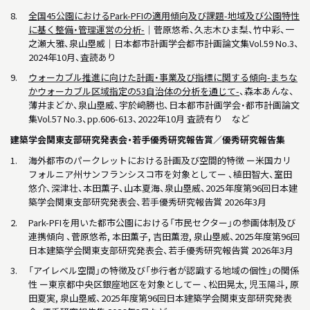
全国45公園におけるPark-PFIの適用傾向及び課題-地域及び公園特性
に基く整備・管理運営の分析-
｜菅原悠希、久志木ひま梨、竹中彩、一
之瀬大雅、泉山塁威｜日本都市計画学会都市計画論文集Vol.59 No.3、
2024年10月、査読あり
ウォーカブル推進に向けた計画・事業及び指標に関する傾向-まちな
かウォーカブル区域指定の53自治体の分析を通じて-
、森本あんな、
薄井まどか、泉山塁威、宇於﨑勝也、日本都市計画学会・都市計画論文
集Vol.57 No.3、pp.606-613、2022年10月 査読有り など
建築学会関東支部研究発表会・若手優秀研究報告賞／優秀研究報告集
海外都市のパークレットにおける計画及び空間的特徴 ー米国カリ
フォルニア州サンフランシスコ市を対象としてー 、植田智大、室田
悠介、深津壮、本田薫子、山本夏海、泉山塁威、2025年度第96回日本建
築学会関東支部研究発表会、若手優秀研究報告賞 2026年3月
Park-PFIを用いた都市公園における「市民セクター」の参画体制及び
連携傾向 、菅原悠希, 本田薫子, 吉田薫澄, 泉山塁威、2025年度第96回
日本建築学会関東支部研究発表会、若手優秀研究報告賞 2026年3月
「アイレベル空間」の特徴及び「歩行者が認識する地域の個性」の関係
性 ー東京都中央区銀座地区を対象としてー 、松田晃太, 児玉陽斗, 原
田夏実, 泉山塁威、2025年度第96回日本建築学会関東支部研究発表