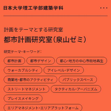
NEWS
計画をテーマとする研究室
ニュース
都市計画研究室（泉山ゼミ）
ALL ABOUT
研究テーマ・キーワード：
日大理工学部建築学科のすべて
都市計画
都市デザイン
都心・地方の中心市街地再生
INTRODUCTION
ウォーカブルシティ
アイレベル・デザイン
学科紹介
商業地・都市のアクティビティ
パブリックスペース
01
学科の特徴について
ストリートマネジメント
タクティカル・アーバニズム
02
カリキュラムについて
プレイスメイキング
エリアマネジメント・エリアプラットフォーム
03
授業や取り組み