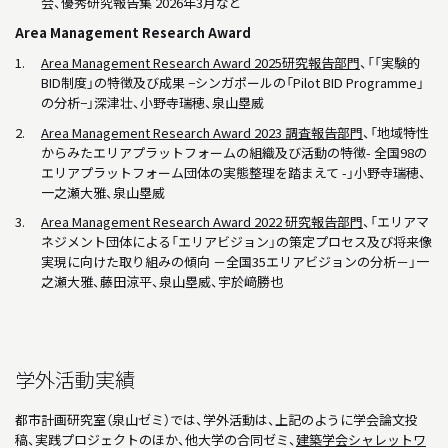
会、優秀研究報告集 2026年3月など
Area Management Research Award
Area Management Research Award 2025研究報告部門
、「「実験的
BID制度」の特徴及び成果 −シンガポールの「Pilot BID Programme」
の分析−」深津壮、小野寺瑞穂、泉山塁威
Area Management Research Award 2023 調査報告部門
、「地域特性
からみたエリアプラットフォームの組織及び活動の特徴- 全国98の
エリアプラットフォーム団体の実態整理を踏まえて -」小野寺瑞穂、
一之瀬大雅、泉山塁威
Area Management Research Award 2022 研究報告部門
、「エリアマ
ネジメント団体による「エリアビジョン」の策定プロセス及び将来像
実現に向けた取り組みの傾向 －全国35エリアビジョンの分析－」一
之瀬大雅、藤田涼平、泉山塁威、宇於﨑勝也
学外活動実績
都市計画研究室（泉山ゼミ）では、学外活動は、上記のように学会論文投
稿、実践プロジェクトのほか、他大学の合同ゼミ、
建築学会シャレットワ