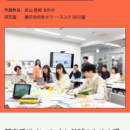
所属教員：
泉山 塁威
准教授
04
教員について
研究室：
駿河台校舎タワー・スコラ S815室
05
研究室について
INFORMATION
インフォメーション
就職や進学について
入試情報
アクセス
WEB MAGAZINE
WEBマガジン「SHUNKEN WEB」