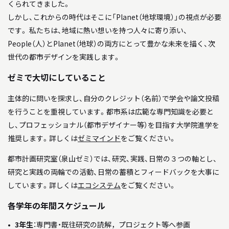
くられてきました。
しかし、これからの時代はそこに「Planet（地球環境）」の視点が必要
です。 私たちは、地域に熱い想いを持つ人々に寄り添い、
People（人）とPlanet（地球）の両方にとって豊かな未来を描く、次
世代の都市デザインを実践します。
ゼミで大切にしていること
主体的に問いを探求し、自分のクレジット（名前）で学会や論文投稿
を行うことを重視しています。都市系は広範な専門知識を必要と
し、プロフェッショナル（都市デザイナー等）を目指す大学院進学を
推奨します。詳しくは
ゼミマインド
をご覧ください。
都市計画研究室（泉山ゼミ）では、研究、実践、日常の３つの軸とし、
研究と実践の両輪での活動、日常の蓄積とフィードバックを大事に
しています。詳しくは
エコシステム
をご覧ください。
各学年の年間スケジュール
3年生
：専門書・既往研究の読解，プロジェクト等へ参画