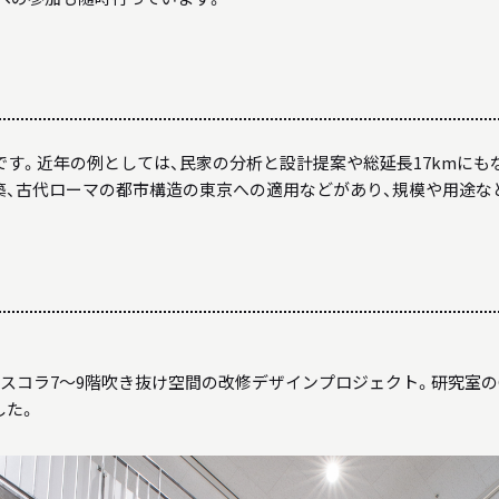
です。近年の例としては、民家の分析と設計提案や総延長17kmにも
築、古代ローマの都市構造の東京への適用などがあり、規模や用途な
･スコラ7〜9階吹き抜け空間の改修デザインプロジェクト。研究室
した。