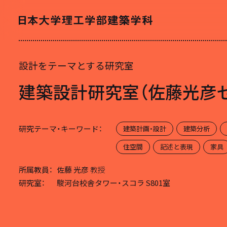
設計をテーマとする研究室
NEWS
ニュース
建築設計研究室（佐藤光彦
研究テーマ・キーワード：
建築計画・設計
建築分析
住空間
記述と表現
家具
所属教員：
佐藤 光彦
教授
研究室：
駿河台校舎タワー・スコラ S801室