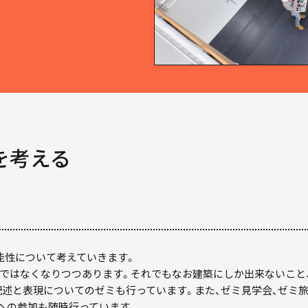
WEB MAGAZINE
WEBマガジン「SHUNKEN WEB」
BACK NUMBER
「駿建（1996 - 2021）」
を考える
LINK
リンク
能性について考えていきます。
ではなくなりつつあります。それでもなお建築にしか出来ないこと
記述と表現についてのゼミも行っています。また、ゼミ見学会、ゼミ
への参加も随時行っています。