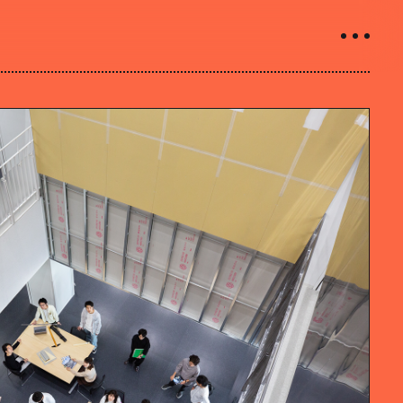
INTRODUCTION
学科紹介
01
学科の特徴について
02
カリキュラムについて
03
授業や取り組み
04
教員について
05
研究室について