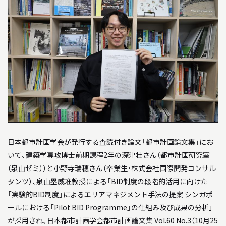
04
教員について
05
研究室について
INFORMATION
インフォメーション
就職や進学について
入試情報
日本都市計画学会が発行する査読付き論文「都市計画論文集」にお
いて、建築学専攻博士前期課程2年の深津壮さん（都市計画研究室
アクセス
（泉山ゼミ））と小野寺瑞穂さん（卒業生・株式会社国際開発コンサル
タンツ）、泉山塁威准教授による「BID制度の段階的活用に向けた
「実験的BID制度」によるエリアマネジメント手法の提案 シンガポ
WEB MAGAZINE
ールにおける「Pilot BID Programme」の仕組み及び成果の分析」
WEBマガジン「SHUNKEN WEB」
が採用され、日本都市計画学会都市計画論文集 Vol.60 No.3（10月25