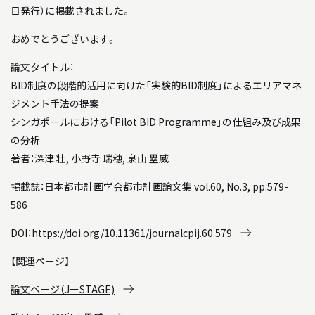
BACK NUMBER
「駿建（1996 - 2021）」
日発行）に掲載されました。
おめでとうございます。
STUDIO WORKS
論文タイトル：
スタジオワークス
BID制度の段階的活用に向けた「実験的BID制度」によるエリアマネ
ジメント手法の提案
AWARD
シンガポールにおける「Pilot BID Programme」の仕組み及び成果
受賞歴
の分析
著者：深津 壮, 小野寺 瑞穂, 泉山 塁威
LINK
掲載誌：日本都市計画学会都市計画論文集 vol.60, No.3, pp.579-
リンク
586
DOI：
https://doi.org/10.11361/journalcpij.60.579
【関連ページ】
論文ページ（JーSTAGE)