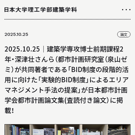
NEWS
2025.10.25
論文
ニュース
2025.10.25｜建築学専攻博士前期課程2
ALL ABOUT
年・深津壮さんら（都市計画研究室（泉山ゼ
日大理工学部建築学科のすべて
ミ）が共同著者である「BID制度の段階的活
用に向けた「実験的BID制度」によるエリア
INTRODUCTION
マネジメント手法の提案」が日本都市計画
学科紹介
学会都市計画論文集(査読付き論文）に掲
01
学科の特徴について
載！
02
カリキュラムについて
03
授業や取り組み