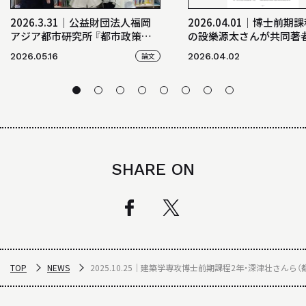
2026.3.31｜公益財団法人福岡
2026.04.01│博士前期
アジア都市研究所 『都市政策研
の設樂源太さんが共同著
究』において、卒業生の中村佳乃
る「張弦トラス構造の中
2026.05.16
論文
2026.04.02
さん、博士前期課程2年の吉田薫
具部におけるケーブルの
澄さん、山之内陽起さん（都市計
構造挙動に及ぼす影響に
画研究室（泉山ゼミ））、泉山塁威
研究」が構造工学論文集B
准教授が査読付き論文に掲載！
SHARE ON
TOP
NEWS
2025.10.25｜建築学専攻博士前期課程2年・深津壮さ