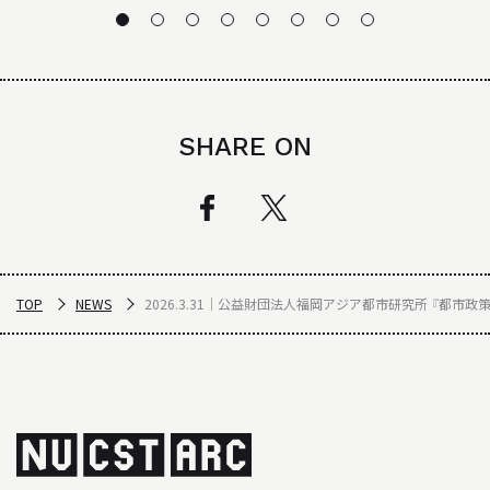
研究」が構造工学論文集Bに掲載！
SHARE ON
TOP
NEWS
2026.3.31｜公益財団法人福岡アジア都市研究所 『都