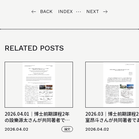
BACK
INDEX
NEXT
RELATED POSTS
2026.04.01│博士前期課程2年
2026.03│博士前期課程
の設樂源太さんが共同著者であ
室昂斗さんが共同著者で
る「張弦トラス構造の中間接合金
「HP型張力膜構造におけ
2026.04.02
論文
2026.04.02
具部におけるケーブルの滑動が
計用風力係数に関する研
構造挙動に及ぼす影響に関する
構造ジャーナル2025に掲