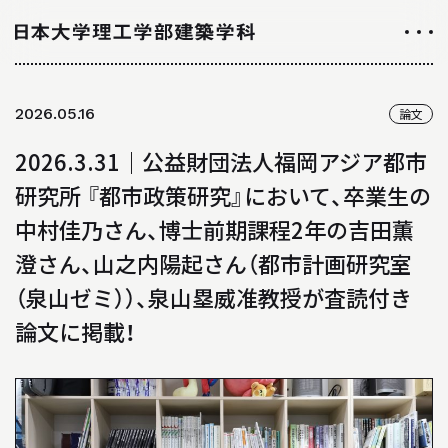
NEWS
2026.05.16
論文
ニュース
2026.3.31｜公益財団法人福岡アジア都市
ALL ABOUT
研究所 『都市政策研究』において、卒業生の
日大理工学部建築学科のすべて
中村佳乃さん、博士前期課程2年の吉田薫
澄さん、山之内陽起さん（都市計画研究室
INTRODUCTION
（泉山ゼミ））、泉山塁威准教授が査読付き
学科紹介
論文に掲載！
01
学科の特徴について
02
カリキュラムについて
03
授業や取り組み