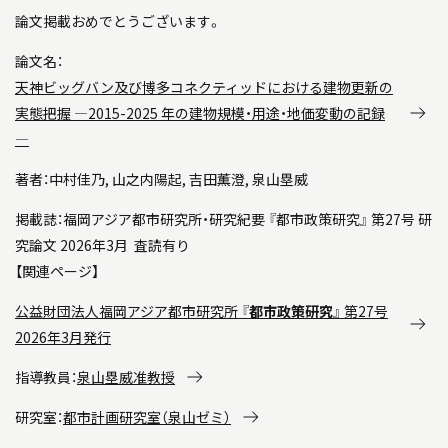
BACK NUMBER
「駿建（1996 - 2021）」
論文掲載おめでとうございます。
論文名：
STUDIO WORKS
天神ビッグバン及び博多コネクティッドにおける建物更新の
スタジオワークス
実態把握 ―2015-2025 年の建物規模・用途・地価変動の記録
―
AWARD
著者：中村佳乃, 山之内陽起, 吉田薫澄, 泉山塁威
受賞歴
掲載誌：福岡アジア都市研究所・研究紀要 『都市政策研究』 第27号 研
LINK
究論文 2026年3月
査読有り
リンク
【関連ページ】
公益財団法人福岡アジア都市研究所 『
都市政策研究
』 第27号
2026年3月発行
指導教員：
泉山塁威准教授
研究室：
都市計画研究室（泉山ゼミ）