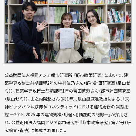
04
教員について
05
研究室について
INFORMATION
インフォメーション
就職や進学について
公益財団法人福岡アジア都市研究所 『都市政策研究』 において、建
築学専攻博士前期課程2年の中村佳乃さん（都市計画研究室（泉山ゼ
入試情報
ミ））、建築学専攻博士前期課程1年の吉田薫澄さん（都市計画研究室
（泉山ゼミ））、山之内陽起さん（同1年）、泉山塁威准教授による、「天
アクセス
神ビッグバン及び博多コネクティッドにおける建物更新の 実態把
握 ―2015-2025 年の建物規模・用途・地価変動の記録―」が採用さ
WEB MAGAZINE
れ、公益財団法人福岡アジア都市研究所 『都市政策研究』 第27号（研
WEBマガジン「SHUNKEN WEB」
究論文・査読）に掲載されました。