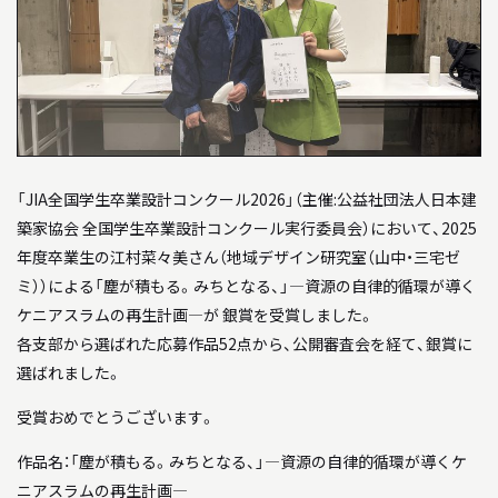
04
教員について
05
研究室について
INFORMATION
「JIA全国学生卒業設計コンクール2026」（主催:公益社団法人日本建
インフォメーション
築家協会 全国学生卒業設計コンクール実行委員会）において、2025
年度卒業生の江村菜々美さん（地域デザイン研究室（山中・三宅ゼ
就職や進学について
ミ））による「塵が積もる。みちとなる、」―資源の自律的循環が導く
入試情報
ケニアスラムの再生計画―が 銀賞を受賞しました。
各支部から選ばれた応募作品52点から、公開審査会を経て、銀賞に
アクセス
選ばれました。
受賞おめでとうございます。
WEB MAGAZINE
作品名：「塵が積もる。みちとなる、」―資源の自律的循環が導くケ
WEBマガジン「SHUNKEN WEB」
ニアスラムの再生計画―