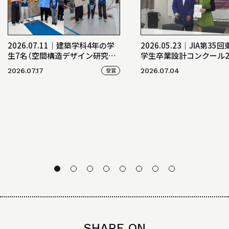
2026.07.11│建築学科4年の学
2026.05.23｜JIA第35
生7名（空間構造デザイン研究室）
学生卒業設計コンクール2
が「日本建築学会・学生サマーセ
おいて、卒業生の江村菜
2026.07.17
受賞
2026.07.04
ミナー2026」にて協会賞及び選
（地域デザイン研究室（山
考委員賞を受賞！
ゼミ））が金賞を受賞！
SHARE ON