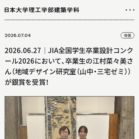
NEWS
2026.07.04
受賞
ニュース
2026.06.27｜JIA全国学生卒業設計コンク
ALL ABOUT
ール2026において、卒業生の江村菜々美さ
日大理工学部建築学科のすべて
ん（地域デザイン研究室（山中・三宅ゼミ））
が銀賞を受賞！
INTRODUCTION
学科紹介
01
学科の特徴について
02
カリキュラムについて
03
授業や取り組み