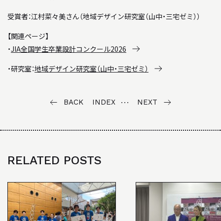
BACK NUMBER
「駿建（1996 - 2021）」
受賞者：江村菜々美さん（地域デザイン研究室（山中・三宅ゼミ））
STUDIO WORKS
【関連ページ】
・
JIA全国学生卒業設計コンクール2026
スタジオワークス
・研究室：
地域デザイン研究室（山中・三宅ゼミ）
AWARD
受賞歴
BACK
INDEX
NEXT
LINK
リンク
RELATED POSTS