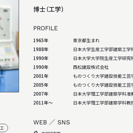
WEB MAGAZINE
博士（工学）
WEBマガジン「SHUNKEN WEB」
BACK NUMBER
「駿建（1996 - 2021）」
PROFILE
1965年
東京都生まれ
1988年
日本大学生産工学部建築工学
1990年
日本大学大学院生産工学研究
1990年
西松建設株式会社
LINK
2001年
ものつくり大学建設技能工芸
リンク
2005年
ものつくり大学建設技能工芸
2007年
日本大学理工学部建築学科准
2011年〜
日本大学理工学部建築学科教
WEB ／ SNS
施工