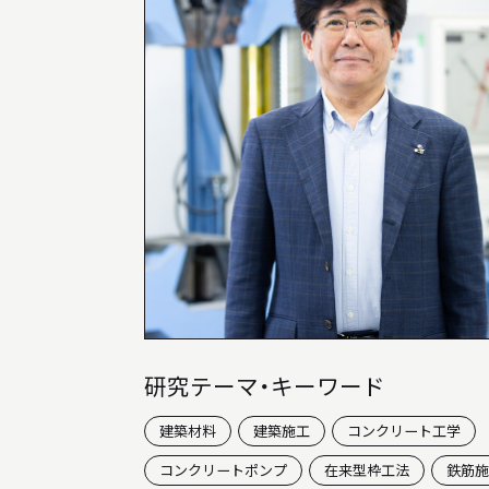
INFORMATION
インフォメーション
就職や進学について
入試情報
アクセス
AWARD
受賞歴
研究テーマ・キーワード
建築材料
建築施工
コンクリート工学
コンクリートポンプ
在来型枠工法
鉄筋