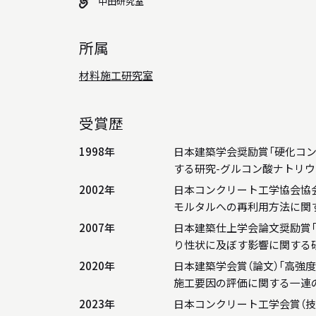
中田研究室
所属
材料施工研究室
受賞歴
1998年
日本建築学会奨励賞「硬化コ
する研究-グルコン酸ナトリウ
2002年
日本コンクリート工学協会協会
モルタルへの再利用方法に関
2007年
日本建築仕上学会論文奨励賞
り性状に及ぼす影響に関する
2020年
日本建築学会賞（論文）「高強
施工要因の評価に関する一連
2023年
日本コンクリート工学会賞（技