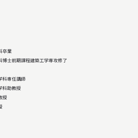
STUDIO WORKS
スタジオワークス
科卒業
科博士前期課程建築工学専攻修了
学科専任講師
学科助教授
教授
授