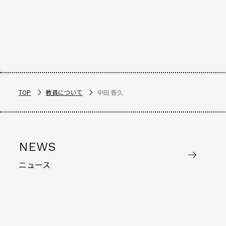
TOP
教員について
中田 善久
NEWS
ニュース