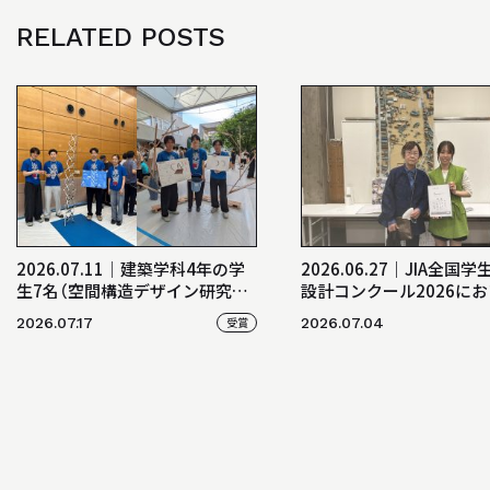
RELATED POSTS
2026.07.11│建築学科4年の学
2026.06.27｜JIA全国
生7名（空間構造デザイン研究室）
設計コンクール2026にお
が「日本建築学会・学生サマーセ
卒業生の江村菜々美さん
2026.07.17
受賞
2026.07.04
ミナー2026」にて協会賞及び選
ザイン研究室（山中・三宅ゼ
考委員賞を受賞！
が銀賞を受賞！