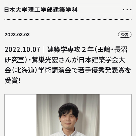
NEWS
2023.03.03
受賞
ニュース
2022.10.07｜建築学専攻２年（田嶋・長沼
ALL ABOUT
研究室）・鷲巣光宏さんが日本建築学会大
日大理工学部建築学科のすべて
会（北海道）学術講演会で若手優秀発表賞を
受賞！
INTRODUCTION
学科紹介
01
学科の特徴について
02
カリキュラムについて
03
授業や取り組み