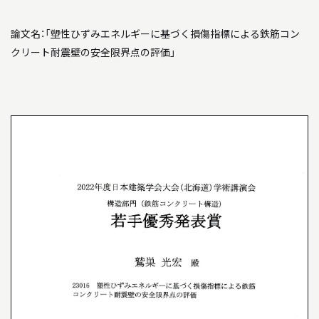
BACK NUMBER
「駿建（1996 - 2021）」
論文名：「塑性ひずみエネルギーに基づく損傷指標による鉄筋コン
STUDIO WORKS
クリート耐震壁の安全限界点の評価」
スタジオワークス
AWARD
受賞歴
LINK
リンク