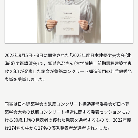
04
教員について
05
研究室について
INFORMATION
2022年9月5日～8日に開催された「2022年度日本建築学会大会（北
インフォメーション
海道）学術講演会」で，鷲巣光宏さん（大学院博士前期課程建築学専
攻２年）が発表した論文が鉄筋コンクリート構造部門の若手優秀発
就職や進学について
表賞を受賞しました。
入試情報
アクセス
同賞は日本建築学会の鉄筋コンクリート構造運営委員会が日本建
築学会大会の鉄筋コンクリート構造に関する発表セッションにお
WEB MAGAZINE
ける30歳未満の発表者の優れた発表を選考するもので，2022年度
は174名の中から17名の優秀発表者が選考されました。
WEBマガジン「SHUNKEN WEB」