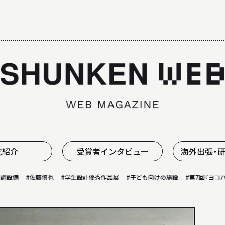
ALL ABOUT
日大理工学部建築学科のすべて
究紹介
受賞者インタビュー
海外出張・
#佐藤慎也
#学生設計優秀作品展
#子ども向けの施設
#第7回『ヨコハマハー