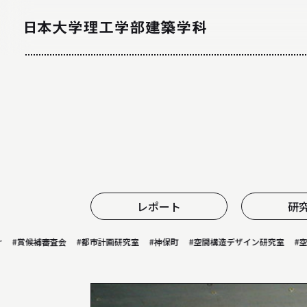
NEWS
ニュース
レポート
研
候補審査会
#都市計画研究室
#神保町
#空間構造デザイン研究室
#空調設備