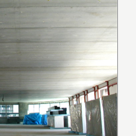
WEB MAGAZINE
WEBマガジン「SHUNKEN WEB」
BACK NUMBER
「駿建（1996 - 2021）」
LINK
リンク