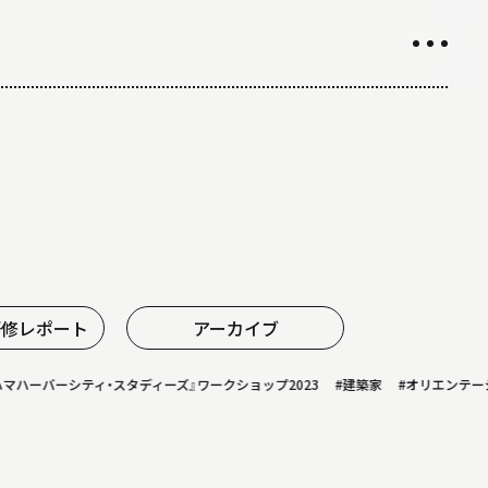
INTRODUCTION
学科紹介
01
学科の特徴について
02
カリキュラムについて
03
授業や取り組み
研修レポート
アーカイブ
04
教員について
バーシティ・スタディーズ』ワークショップ2023
#建築家
#オリエンテーション
05
研究室について