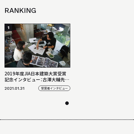
BACK NUMBER
「駿建（1996 - 2021）」
RANKING
STUDIO WORKS
1
スタジオワークス
AWARD
受賞歴
LINK
2019年度JIA日本建築大賞受賞
記念インタビュー：古澤大輔先生
リンク
の自邸「古澤邸」が受賞 想定外
2021.01.31
受賞者インタビュー
が起こる場所を目指して