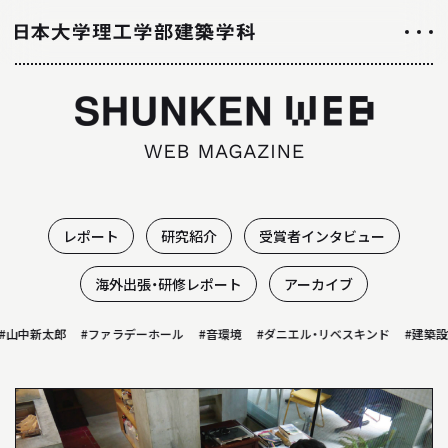
NEWS
ニュース
ALL ABOUT
日大理工学部建築学科のすべて
レポート
研究紹介
受賞者インタビュー
INTRODUCTION
海外出張・研修レポート
アーカイブ
学科紹介
山中新太郎
#ファラデーホール
#音環境
#ダニエル・リベスキンド
#建築設計
01
学科の特徴について
02
カリキュラムについて
03
授業や取り組み