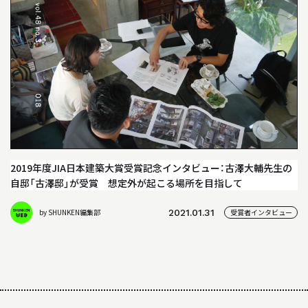
04
教員について
05
研究室について
INFORMATION
インフォメーション
就職や進学について
2019年度JIA日本建築大賞受賞記念インタビュー：古澤大輔先生の
自邸「古澤邸」が受賞 想定外が起こる場所を目指して
入試情報
by SHUNKEN編集部
2021.01.31
受賞者インタビュー
アクセス
WEB MAGAZINE
WEBマガジン「SHUNKEN WEB」