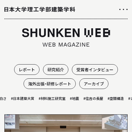
NEWS
ニュース
ALL ABOUT
日大理工学部建築学科のすべて
レポート
研究紹介
受賞者インタビュー
INTRODUCTION
海外出張・研修レポート
アーカイブ
学科紹介
さ
#日本建築大賞
#材料施工研究室
#地震
#住吉の長屋
#空間構造
#レ
01
学科の特徴について
02
カリキュラムについて
03
授業や取り組み