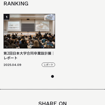
RANKING
BACK NUMBER
「駿建（1996 - 2021）」
STUDIO WORKS
1
スタジオワークス
AWARD
受賞歴
第2回日本大学合同卒業設計展｜
LINK
レポート
リンク
2025.04.09
レポート
SHARE ON