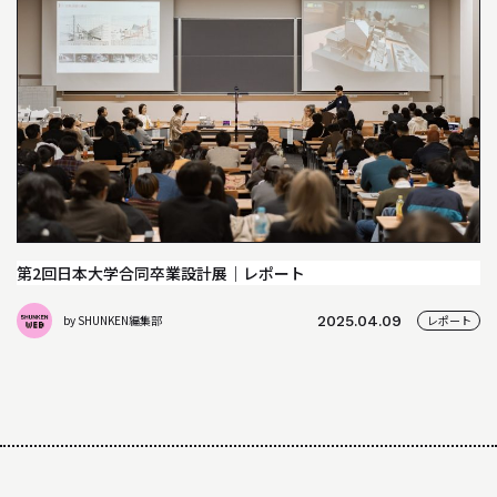
04
教員について
05
研究室について
INFORMATION
インフォメーション
就職や進学について
第2回日本大学合同卒業設計展｜レポート
入試情報
by SHUNKEN編集部
2025.04.09
レポート
アクセス
WEB MAGAZINE
WEBマガジン「SHUNKEN WEB」