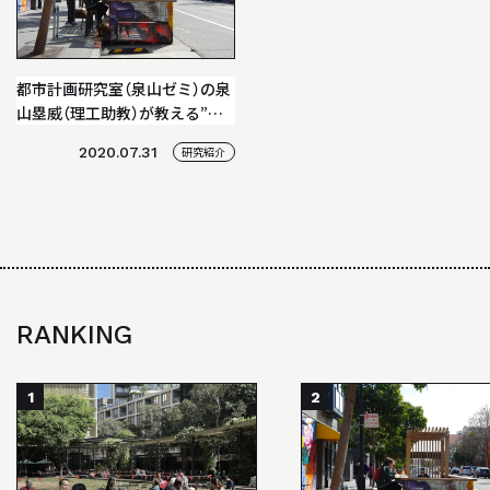
BACK NUMBER
「駿建（1996 - 2021）」
STUDIO WORKS
都市計画研究室（泉山ゼミ）の泉
スタジオワークス
山塁威（理工助教）が教える”建
築の面白さ”
2020.07.31
研究紹介
AWARD
受賞歴
LINK
リンク
RANKING
1
2