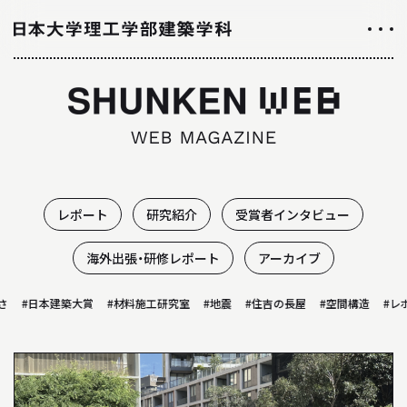
NEWS
ニュース
ALL ABOUT
日大理工学部建築学科のすべて
レポート
研究紹介
受賞者インタビュー
INTRODUCTION
海外出張・研修レポート
アーカイブ
学科紹介
#日本建築大賞
#材料施工研究室
#地震
#住吉の長屋
#空間構造
#レポ
01
学科の特徴について
02
カリキュラムについて
03
授業や取り組み