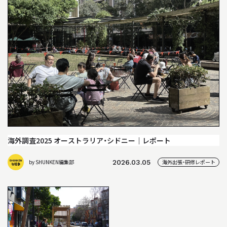
04
教員について
05
研究室について
INFORMATION
インフォメーション
就職や進学について
海外調査2025 オーストラリア・シドニー｜レポート
入試情報
by SHUNKEN編集部
2026.03.05
海外出張・研修レポート
アクセス
WEB MAGAZINE
WEBマガジン「SHUNKEN WEB」