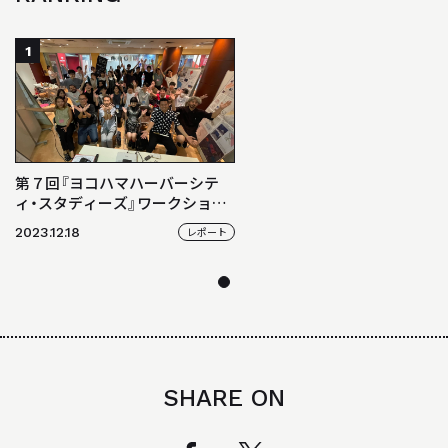
BACK NUMBER
「駿建（1996 - 2021）」
1
STUDIO WORKS
スタジオワークス
AWARD
第７回『ヨコハマハーバーシテ
受賞歴
ィ・スタディーズ』ワークショッ
プ2023ープレイスとネットワー
2023.12.18
レポート
LINK
クから構成する『リバブルシテ
ィ・ヨコハマ』ーレポート
リンク
SHARE ON