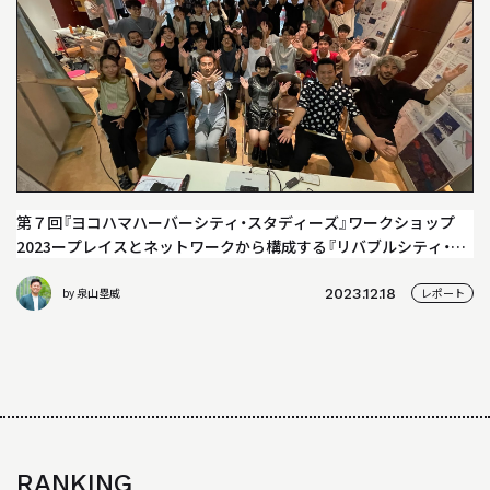
04
教員について
05
研究室について
INFORMATION
インフォメーション
第７回『ヨコハマハーバーシティ・スタディーズ』ワークショップ
2023ープレイスとネットワークから構成する『リバブルシティ・ヨ
就職や進学について
コハマ』ーレポート
by 泉山塁威
2023.12.18
レポート
入試情報
アクセス
WEB MAGAZINE
WEBマガジン「SHUNKEN WEB」
RANKING