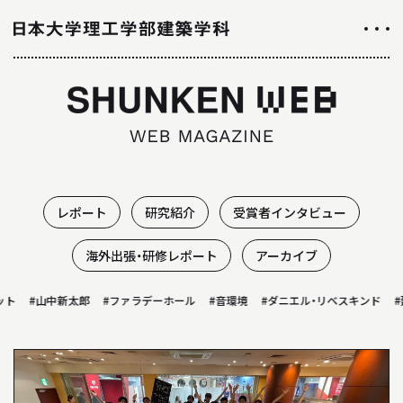
NEWS
ニュース
ALL ABOUT
日大理工学部建築学科のすべて
レポート
研究紹介
受賞者インタビュー
INTRODUCTION
海外出張・研修レポート
アーカイブ
学科紹介
ト
#山中新太郎
#ファラデーホール
#音環境
#ダニエル・リベスキンド
#
01
学科の特徴について
02
カリキュラムについて
03
授業や取り組み