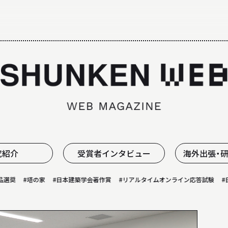
ALL ABOUT
日大理工学部建築学科のすべて
究紹介
受賞者インタビュー
海外出張・
奨
#塔の家
#日本建築学会著作賞
#リアルタイムオンライン応答試験
#日本