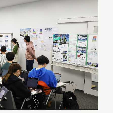
WEB MAGAZINE
WEBマガジン「SHUNKEN WEB」
BACK NUMBER
「駿建（1996 - 2021）」
LINK
リンク