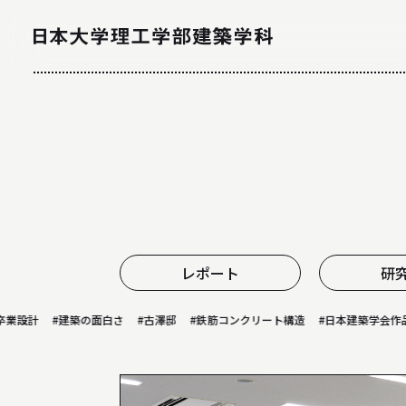
NEWS
ニュース
レポート
研
設計
#建築の面白さ
#古澤邸
#鉄筋コンクリート構造
#日本建築学会作品選