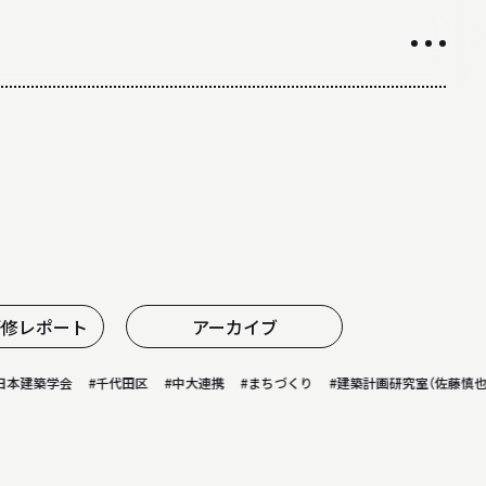
INTRODUCTION
学科紹介
01
学科の特徴について
02
カリキュラムについて
03
授業や取り組み
研修レポート
アーカイブ
04
教員について
建築学会
#千代田区
#中大連携
#まちづくり
#建築計画研究室（佐藤慎也・大
05
研究室について