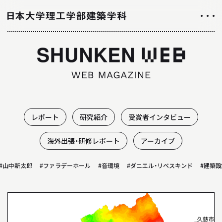
NEWS
ニュース
ALL ABOUT
日大理工学部建築学科のすべて
レポート
研究紹介
受賞者インタビュー
INTRODUCTION
海外出張・研修レポート
アーカイブ
学科紹介
山中新太郎
#ファラデーホール
#音環境
#ダニエル・リベスキンド
#建築設計
01
学科の特徴について
02
カリキュラムについて
03
授業や取り組み