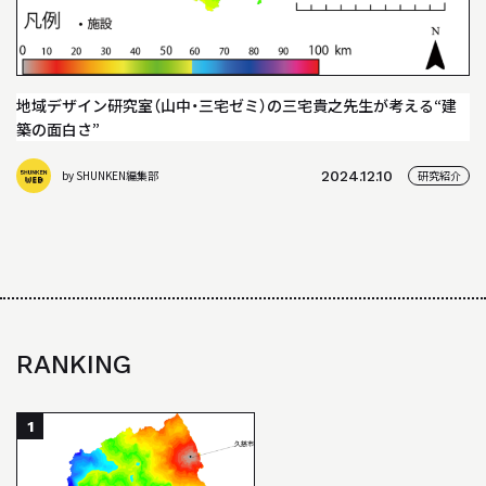
BACK NUMBER
「駿建（1996 - 2021）」
STUDIO WORKS
地域デザイン研究室（山中・三宅ゼミ）の三宅貴之先生が考える“建
スタジオワークス
築の面白さ”
AWARD
by SHUNKEN編集部
2024.12.10
研究紹介
受賞歴
LINK
リンク
RANKING
1