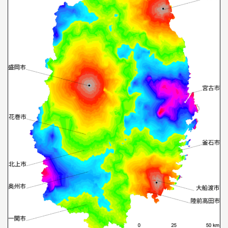
04
教員について
05
研究室について
INFORMATION
インフォメーション
就職や進学について
入試情報
アクセス
WEB MAGAZINE
WEBマガジン「SHUNKEN WEB」