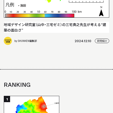
BACK NUMBER
「駿建（1996 - 2021）」
STUDIO WORKS
地域デザイン研究室（山中・三宅ゼミ）の三宅貴之先生が考える“建
スタジオワークス
築の面白さ”
AWARD
by SHUNKEN編集部
2024.12.10
研究紹介
受賞歴
LINK
リンク
RANKING
1