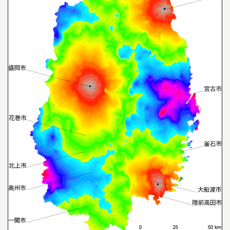
04
教員について
05
研究室について
INFORMATION
インフォメーション
就職や進学について
入試情報
アクセス
WEB MAGAZINE
WEBマガジン「SHUNKEN WEB」