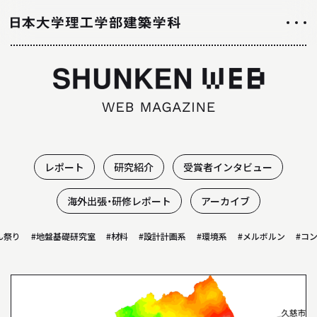
NEWS
ニュース
ALL ABOUT
日大理工学部建築学科のすべて
レポート
研究紹介
受賞者インタビュー
INTRODUCTION
海外出張・研修レポート
アーカイブ
学科紹介
り
#地盤基礎研究室
#材料
#設計計画系
#環境系
#メルボルン
#コンス
01
学科の特徴について
02
カリキュラムについて
03
授業や取り組み