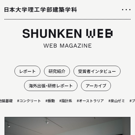
NEWS
ニュース
ALL ABOUT
日大理工学部建築学科のすべて
レポート
研究紹介
受賞者インタビュー
INTRODUCTION
海外出張・研修レポート
アーカイブ
学科紹介
地盤基礎
#コンクリート
#振動
#設計系
#オーストラリア
#泉山ゼミ
#ブ
01
学科の特徴について
02
カリキュラムについて
03
授業や取り組み