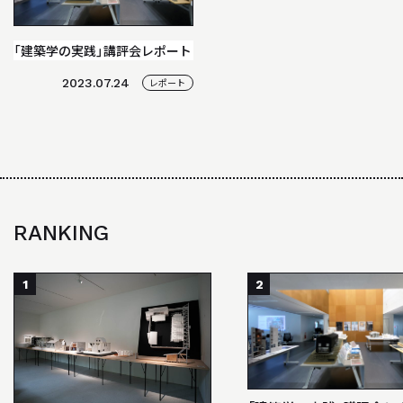
BACK NUMBER
「駿建（1996 - 2021）」
「建築学の実践」講評会レポート
STUDIO WORKS
2023.07.24
レポート
スタジオワークス
AWARD
受賞歴
LINK
RANKING
リンク
1
2