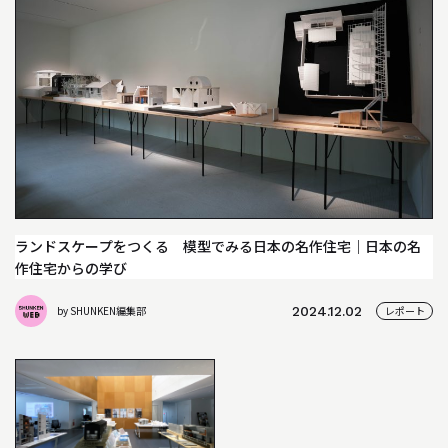
04
教員について
05
研究室について
INFORMATION
インフォメーション
就職や進学について
ランドスケープをつくる 模型でみる日本の名作住宅｜日本の名
作住宅からの学び
入試情報
by SHUNKEN編集部
2024.12.02
レポート
アクセス
WEB MAGAZINE
WEBマガジン「SHUNKEN WEB」