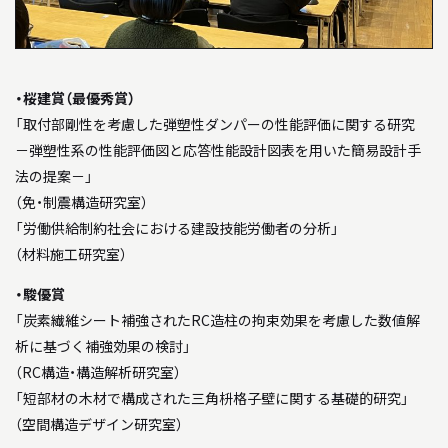
BACK NUMBER
「駿建（1996 - 2021）」
STUDIO WORKS
・桜建賞（最優秀賞）
スタジオワークス
「取付部剛性を考慮した弾塑性ダンパーの性能評価に関する研究
－弾塑性系の性能評価図と応答性能設計図表を用いた簡易設計手
AWARD
法の提案－」
受賞歴
（免・制震構造研究室）
「労働供給制約社会における建設技能労働者の分析」
LINK
（材料施工研究室）
リンク
・駿優賞
「炭素繊維シート補強されたRC造柱の拘束効果を考慮した数値解
析に基づく補強効果の検討」
（RC構造・構造解析研究室）
「短部材の木材で構成された三角枡格子壁に関する基礎的研究」
（空間構造デザイン研究室）