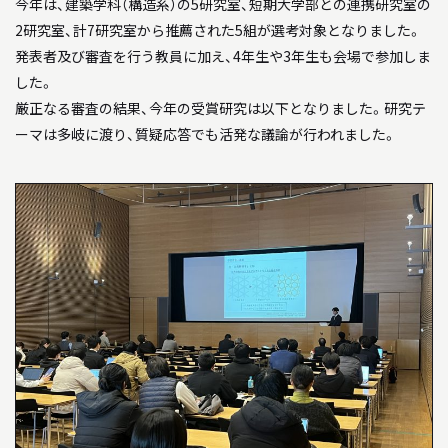
今年は、建築学科（構造系）の5研究室、短期大学部との連携研究室の
2研究室、計7研究室から推薦された5組が選考対象となりました。
04
教員について
発表者及び審査を行う教員に加え、4年生や3年生も会場で参加しま
した。
05
研究室について
厳正なる審査の結果、今年の受賞研究は以下となりました。研究テ
ーマは多岐に渡り、質疑応答でも活発な議論が行われました。
INFORMATION
インフォメーション
就職や進学について
入試情報
アクセス
WEB MAGAZINE
WEBマガジン「SHUNKEN WEB」