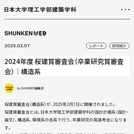
NEWS
ニュース
2025.02.07
レポート
研究紹介
ALL ABOUT
2024年度 桜建賞審査会（卒業研究賞審査
日大理工学部建築学科のすべて
会）｜構造系
INTRODUCTION
by SHUNKEN編集部
学科紹介
01
学科の特徴について
桜建賞審査会（構造系）が、2025年2月7日に開催されました。
桜建賞審査会とは、日本大学理工学部建築学科の設計計画系（設計・
02
カリキュラムについて
論文）、構造系、環境系の各系で行う、卒業研究の賞選考会になりま
す。
03
授業や取り組み