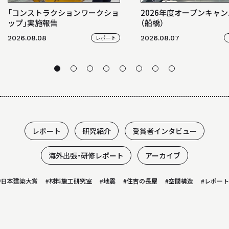
「コンストラクションワークショ
2026年度オープンキャ
ップ」実施報告
（船橋）
2026.08.08
レポート
2026.08.07
レポート
研究紹介
受賞者インタビュー
海外出張・研修レポート
アーカイブ
日本建築大賞
#材料施工研究室
#地震
#住吉の長屋
#空間構造
#レポート