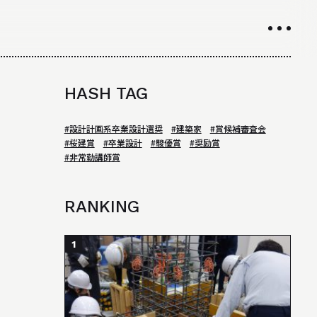
INTRODUCTION
HASH TAG
学科紹介
#設計計画系卒業設計選奨
#建築家
#賞候補審査会
#桜建賞
#卒業設計
#駿優賞
#奨励賞
01
学科の特徴について
#非常勤講師賞
02
カリキュラムについて
RANKING
03
授業や取り組み
04
教員について
1
05
研究室について