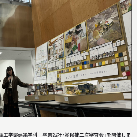
WEB MAGAZINE
WEBマガジン「SHUNKEN WEB」
BACK NUMBER
「駿建（1996 - 2021）」
LINK
リンク
日本大学理工学部建築学科 卒業設計・賞候補二次審査会」を開催しま