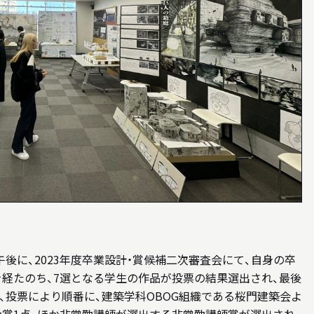
後に、2023年度卒業設計・賞候補二次審査会にて、自身の卒
を経たのち、7選となる学生の作品が投票の結果選出され、最後
、投票により順番に、建築学科OBOG組織である桜門建築会よ