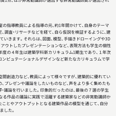
励賞1点、ほか非常勤講師が選出する非常勤講師賞が選出され
室の指導教員による指導の元、約1年間かけて、自身のテーマ
定、調査・リサーチなどを経て、自ら仮説を検証するように、建
ていきます。それらは、図面、模型、手描きドローイングや3D
レイアウトしたプレゼンテーションなど、表現方法も学生の個性
年度の４年生は建築学科新カリキュラム1期生であり、１年次
コンピュテーショナルデザインなど新たなカリキュラムで学
、空間創造力など、教員によって様々ですが、建築的に優れてい
の、プレゼンや議論をしたいものなど、声をより多く集めたも
評・議論を行いました。印象的だったのは、最後の７選の学生
なる作品の議論に実践で活躍する建築家などの非常勤講師か
たことやアウトプットとなる建築作品の模型を通じて、自分
ました。