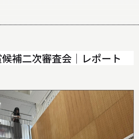
ALL ABOUT
日大理工学部建築学科のすべて
計賞候補二次審査会｜レポート