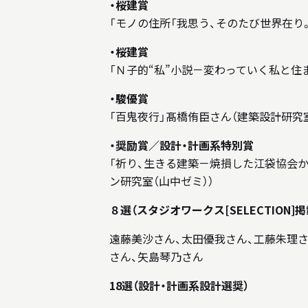
・桜建賞
「モノの住所「我思う、そのたび世界在り
・桜建賞
「Ｎ子的“私”小説－変わっていく私と住
・駿優賞
「百鬼夜行」髙橋侑⾂さん（建築設計研究室
・奨励賞／設計・計画系特別賞
「祈り、生きる建築－焼損した江袋協会
ン研究室（山中ゼミ））
８選（スタジオワークス[SELECTION]掲
遠藤美沙さん、太田優我さん、⼯藤朱理さ
さん、矢島琴乃さん
18選（設計・計画系設計選奨）