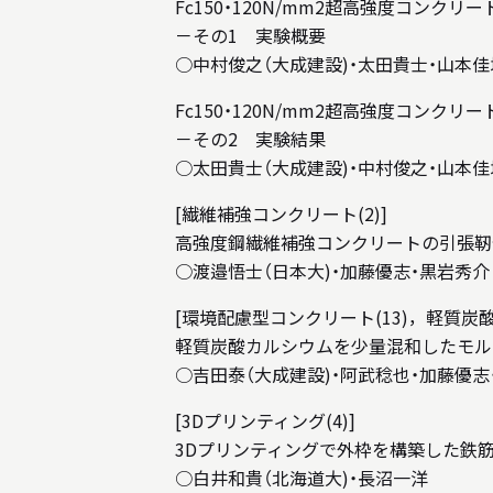
Fc150・120N/mm2超高強度コンク
－その1 実験概要
○中村俊之（大成建設)・太田貴士・山本佳
Fc150・120N/mm2超高強度コンク
－その2 実験結果
○太田貴士（大成建設)・中村俊之・山本佳
[繊維補強コンクリート(2)]
高強度鋼繊維補強コンクリートの引張靭
○渡邉悟士（日本大)・加藤優志・黒岩秀介
[環境配慮型コンクリート(13)，軽質炭
軽質炭酸カルシウムを少量混和したモル
○吉田泰（大成建設)・阿武稔也・加藤優志
[3Dプリンティング(4)]
3Dプリンティングで外枠を構築した鉄筋
○白井和貴（北海道大)・長沼一洋