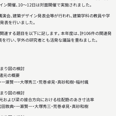
イン開催、10～12日は対面開催で実施されました。
講演会、建築デザイン発表会等が行われ、建築学科の教員や学
品発表を行いました。
関連する題目を以下に記します。本年度は、計106件の関連発
表を行い、学外の研究者とも活発な議論を重ねました。
まり図の検討
諸元の概要
・一瀬賢一・大塚秀三・荒巻卓見・真砂和樹・稲村颯
まり図の検討
諸元および梁の接合方向における柱配筋のあき寸法率
宮田敦典・一瀬賢一・大塚秀三・荒巻卓見・真砂和樹