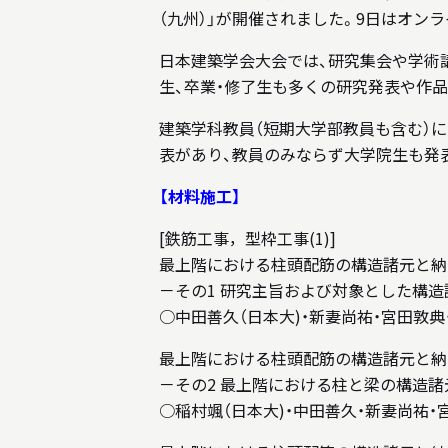
（九州）」が開催されました。9日はオンラ
日本建築学会大会では、研究集会や学術
生、卒業・修了生も多くの研究発表や作
建築学科教員（短期大学部教員も含む）に
表があり、教員のみならず大学院生も発
【材料施工】
[鉄筋工事，型枠工事(1)]
最上階における柱頭配筋の構造諸元と納
－その1 研究主旨および対象とした構造
○中田善久（日本大)・新妻尚祐・宮田敦典
最上階における柱頭配筋の構造諸元と納
－その2 最上階における柱と梁の構造
○稲村颯（日本大)・中田善久・新妻尚祐・