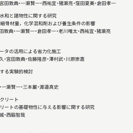
宮田敦典・一瀬賢一・西祐宜・猪瀬亮・窪田夏美・倉田孝一
水和と諸物性に関する研究
す細骨材量，化学混和剤および養生条件の影響
田敦典・一瀬賢一・倉田孝一・老川唯太・西祐宜・猪瀬亮
ータの活用による省力化施工
久・宮田敦典・佐藤隆彦・澤村武・川原崇嘉
する実験的検討
・一瀬賢一・三本巌・渡邉真史
ンクリート
リートの基礎物性に与える影響に関する研究
城・西脇智哉