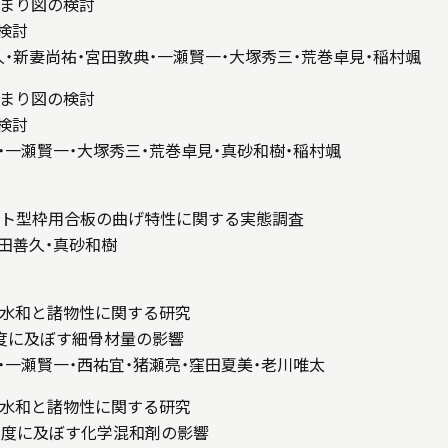
まり図の検討
検討
久・新妻尚祐・宮田敦典・一瀬賢一・大塚秀三・荒巻卓見・稲村颯
まり図の検討
検討
・一瀬賢一・大塚秀三・荒巻卓見・真砂和樹・稲村颯
ト型枠用合板の曲げ特性に関する実態調査
中田善久・真砂和樹
水和と諸物性に関する研究
度に及ぼす細骨材量の影響
・一瀬賢一・西祐宜・猪瀬亮・窪田夏美・老川唯太
水和と諸物性に関する研究
強度に及ぼす化学混和剤の影響