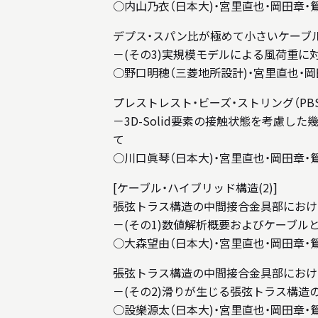
○内山乃衣（日本大)・宮里直也・岡田章・
デプス・スパン比が極めて小さいケーブ
－(その3)実規模モデルによる風荷重に
○野口明穂（三菱地所設計)・宮里直也・岡
プレストレスト・ビーズ・ストリング（P
－3D-Solid要素の接触状態を考慮
て
○川口眞琴（日本大)・宮里直也・岡田章・
[ケーブル・ハイブリッド構造(2)]
張弦トラス構造の中間接合金具部におけ
－(その1)数値解析概要およびケーブル
○大森望由（日本大)・宮里直也・岡田章・
張弦トラス構造の中間接合金具部におけ
－(その2)滑りが生じる張弦トラス構造
○設樂源太（日本大)・宮里直也・岡田章・