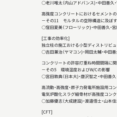
○老川唯太（内山アドバンス)・中田善久・
高強度コンクリートにおけるセメントの
－その11 モルタルの空隙構造に及ぼ
○窪田夏美（フローリック)・中田善久・宮
[工事の効率化]
独立柱の施工おける小型ディストリビュ
○吉田兼治（ヤマコン)・岡田太輔・中田善
コンクリートの許容打重ね時間間隔に関
－その5 環境温度およびW/Cの影響
○宮田敦典（日本大)・唐沢智之・中田善久
高流動・高強度・原子力発電所施設用コ
電気炉酸化スラグ細骨材が高強度コンク
○加藤優志（大成建設)・渡邉悟士・山本佳
[CFT]