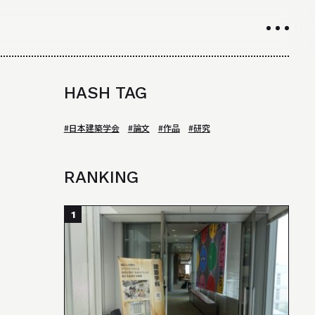
INTRODUCTION
HASH TAG
学科紹介
#日本建築学会
#論文
#作品
#研究
01
学科の特徴について
RANKING
02
カリキュラムについて
03
授業や取り組み
1
04
教員について
05
研究室について