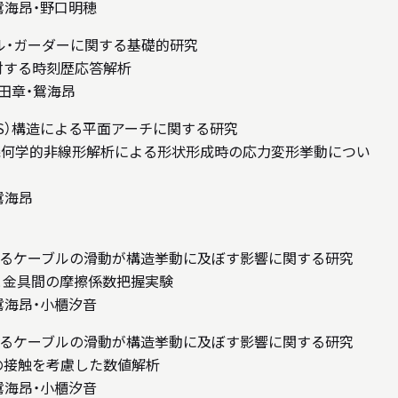
鴛海昂・野口明穂
ル・ガーダーに関する基礎的研究
対する時刻歴応答解析
田章・鴛海昂
BS）構造による平面アーチに関する研究
した幾何学的非線形解析による形状形成時の応力変形挙動につい
鴛海昂
るケーブルの滑動が構造挙動に及ぼす影響に関する研究
と金具間の摩擦係数把握実験
鴛海昂・小櫃汐音
るケーブルの滑動が構造挙動に及ぼす影響に関する研究
の接触を考慮した数値解析
鴛海昂・小櫃汐音