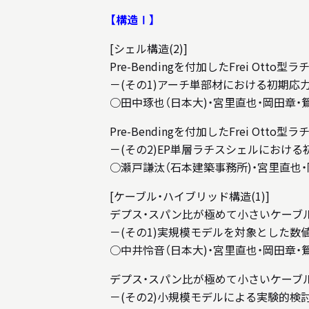
【構造Ⅰ】
[シェル構造(2)]
Pre-Bendingを付加したFrei Ot
－(その1)アーチ単部材における初期応
○田中琢也（日本大)・宮里直也・岡田章・
Pre-Bendingを付加したFrei Ot
－(その2)EP単層ラチスシェルにおけ
○瀬戸謙汰（石本建築事務所)・宮里直也・
[ケーブル・ハイブリッド構造(1)]
デプス・スパン比が極めて小さいケーブ
－(その1)実規模モデルを対象とした数
○中井怜音（日本大)・宮里直也・岡田章・
デプス・スパン比が極めて小さいケーブ
－(その2)小規模モデルによる実験的検