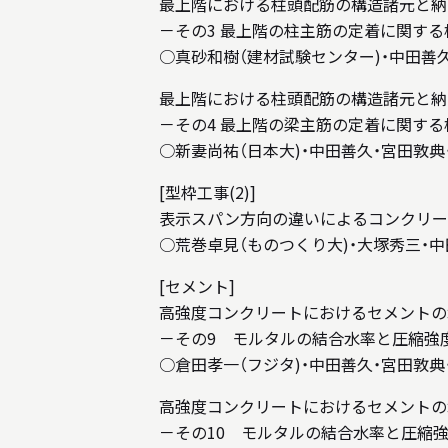
最上階における柱頭配筋の構造諸元と納
－その3 最上階の柱主筋の定着に関する
○真砂和樹（建材試験センター)・中田善
最上階における柱頭配筋の構造諸元と納
－その4 最上階の梁主筋の定着に関する
○新妻尚祐（日本大)・中田善久・宮田敦典
[型枠工事(2)]
表示スパン方向の違いによるコンクリー
○荒巻卓見（ものつくり大)・大塚秀三・
[セメント]
高強度コンクリートにおけるセメントの
－その9 モルタルの結合水率と圧縮強
○倉田孝一（フジタ)・中田善久・宮田敦典
高強度コンクリートにおけるセメントの
－その10 モルタルの結合水率と圧縮