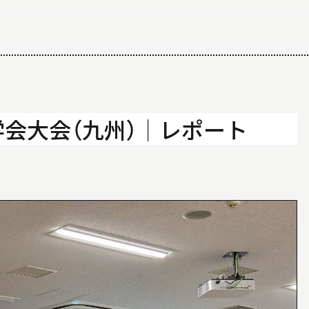
ALL ABOUT
日大理工学部建築学科のすべて
学会大会（九州）│レポート